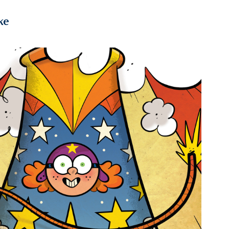
ke
2024
El cañonazo