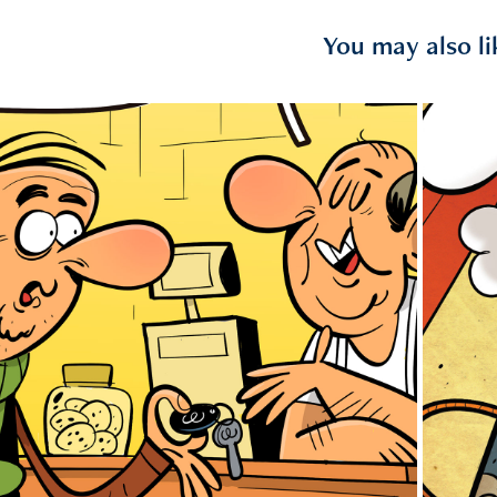
You may also li
2024
 cosas que online como que no